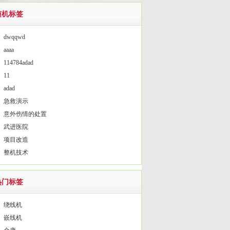
随机标签
dwqqwd
aaaa
114784adad
11
adad
急救演示
意外伤情的处置
武进医院
项目改造
整机技术
热门标签
绕线机
嵌线机