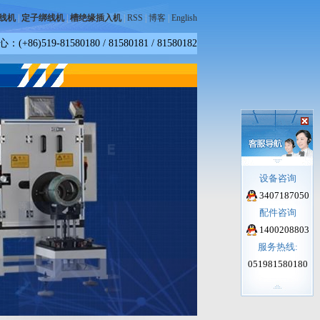
线机
|
定子绑线机
|
槽绝缘插入机
|
RSS
|
博客
|
English
)519-81580180 / 81580181 / 81580182
设备咨询
3407187050
配件咨询
1400208803
服务热线:
051981580180