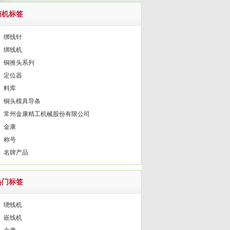
随机标签
绑线针
绑线机
铜推头系列
定位器
料库
铜头模具导条
常州金康精工机械股份有限公司
金康
称号
名牌产品
热门标签
绕线机
嵌线机