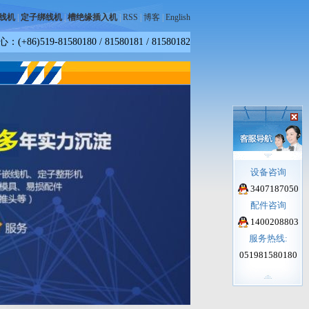
线机
|
定子绑线机
|
槽绝缘插入机
|
RSS
|
博客
|
English
)519-81580180 / 81580181 / 81580182
设备咨询
3407187050
配件咨询
1400208803
服务热线:
051981580180